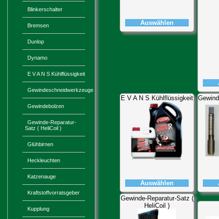
Blinkerschalter
Auswählen
Bremsen
Dunlop
Dynamo
E V A N S Kühlflüssigkeit
Gewindeschneidwerkzeuge
E V A N S Kühlflüssigkeit
Gewind
Gewindebolzen
Gewinde-Reparatur-
Satz ( HeliCoil )
Glühbirnen
Heckleuchten
Katzenauge
Auswählen
Kraftstoffvorratsgeber
Gewinde-Reparatur-Satz (
HeliCoil )
Kupplung