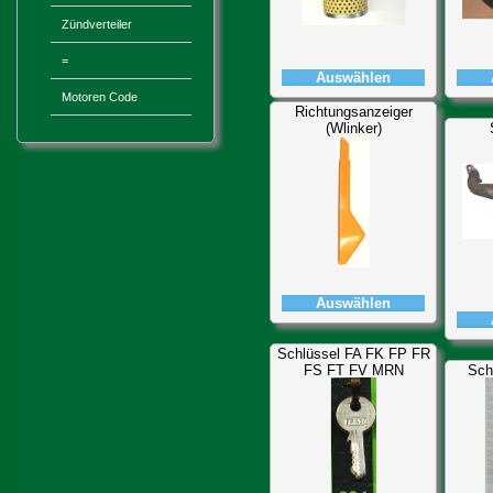
Zündverteiler
=
Auswählen
Motoren Code
Richtungsanzeiger
(Wlinker)
Auswählen
Schlüssel FA FK FP FR
FS FT FV MRN
Sch