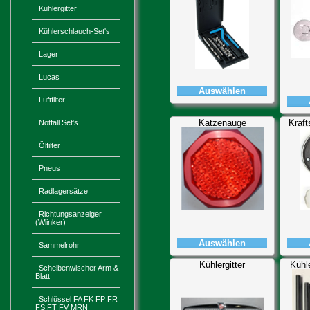
Kühlergitter
Kühlerschlauch-Set's
Lager
Lucas
Auswählen
Luftfilter
Katzenauge
Kraft
Notfall Set's
Ölfilter
Pneus
Radlagersätze
Richtungsanzeiger
(Wlinker)
Auswählen
Sammelrohr
Kühlergitter
Kühl
Scheibenwischer Arm &
Blatt
Schlüssel FA FK FP FR
FS FT FV MRN