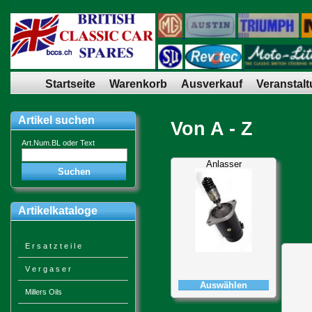
Startseite
Warenkorb
Ausverkauf
Veranstal
Artikel suchen
Von A - Z
Art.Num.BL oder Text
Anlasser
Artikelkataloge
E r s a t z t e i l e
V e r g a s e r
Auswählen
Millers Oils