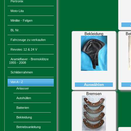
Pertronix
Moto-Lita
Minilite - Felgen
BL Nr.
Bekleidung
Bet
Fahrzeuge zu verkaufen
Revotec 12 & 24 V
Aramidfaser - Bremsklötze
1955 - 2008
Schilderrahmen
Von A - Z
Auswählen
Anlasser
Bremsen
Autohüllen
Batterien
Bekleidung
Betriebsanleitung