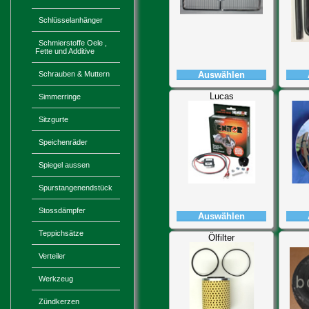
Schlüsselanhänger
Schmierstoffe Oele ,
Fette und Additive
Auswählen
Schrauben & Muttern
Lucas
Simmerringe
Sitzgurte
Speichenräder
Spiegel aussen
Spurstangenendstück
Stossdämpfer
Auswählen
Teppichsätze
Ölfilter
Verteiler
Werkzeug
Zündkerzen