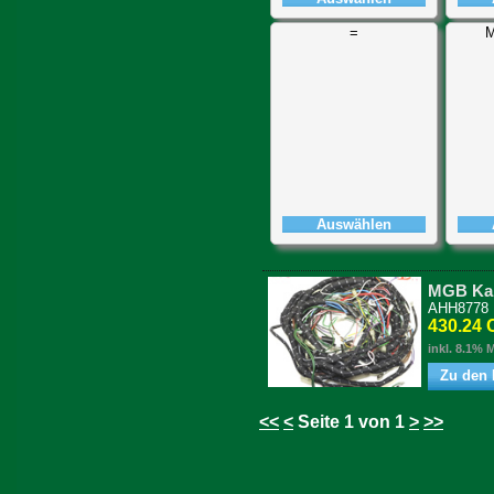
=
M
Auswählen
MGB Kab
AHH8778
430.24
inkl. 8.1% 
Zu den 
<<
<
Seite 1 von 1
>
>>