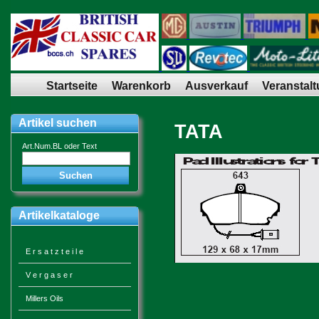
Startseite
Warenkorb
Ausverkauf
Veranstal
Artikel suchen
TATA
Art.Num.BL oder Text
Artikelkataloge
E r s a t z t e i l e
V e r g a s e r
Millers Oils