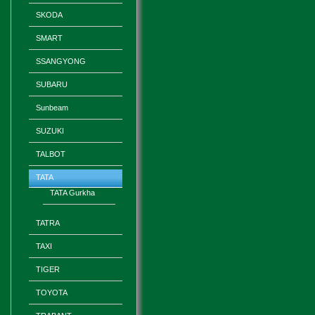
SKODA
SMART
SSANGYONG
SUBARU
Sunbeam
SUZUKI
TALBOT
TATA
TATA Gurkha
TATRA
TAXI
TIGER
TOYOTA