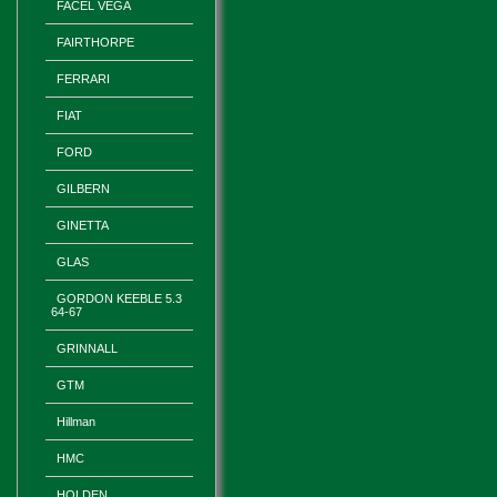
FACEL VEGA
FAIRTHORPE
FERRARI
FIAT
FORD
GILBERN
GINETTA
GLAS
GORDON KEEBLE 5.3
64-67
GRINNALL
GTM
Hillman
HMC
HOLDEN