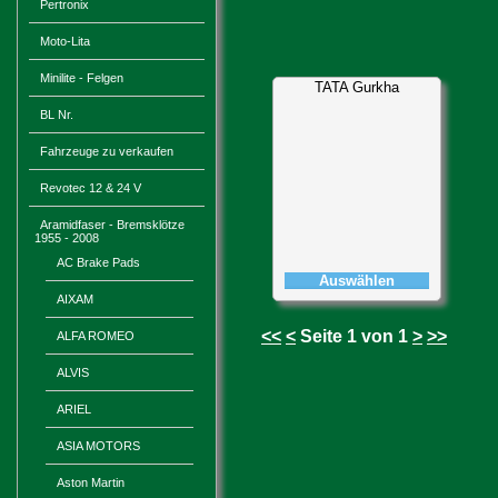
Pertronix
Moto-Lita
Minilite - Felgen
TATA Gurkha
BL Nr.
Fahrzeuge zu verkaufen
Revotec 12 & 24 V
Aramidfaser - Bremsklötze
1955 - 2008
AC Brake Pads
Auswählen
AIXAM
<<
<
Seite 1 von 1
>
>>
ALFA ROMEO
ALVIS
ARIEL
ASIA MOTORS
Aston Martin