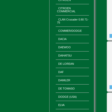
CITROEN
CITROEN
COMMERCIAL
CLAN Crusader 0.80 71-
75
COMMER/DODGE
DACIA
DAEWOO
DAIHATSU
DE LOREAN
DAF
DAIMLER
DE TOMASO
DODGE (USA)
ELVA