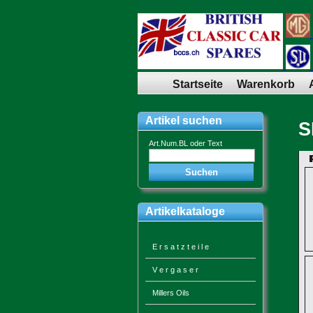
Startseite
Warenkorb
Artikel suchen
S
Art.Num.BL oder Text
Artikelkataloge
E r s a t z t e i l e
V e r g a s e r
Millers Oils