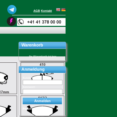
AGB
Kontakt
Warenkorb
Ihr Warenkorb ist leer
Anmeldung
Kundennr
Kennwort:
Passwort ändern: