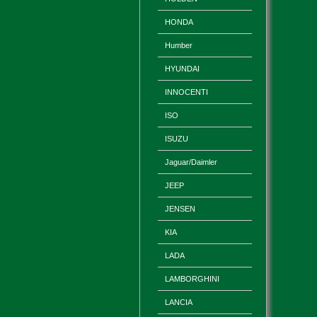
HONDA
Humber
HYUNDAI
INNOCENTI
ISO
ISUZU
Jaguar/Daimler
JEEP
JENSEN
KIA
LADA
LAMBORGHINI
LANCIA