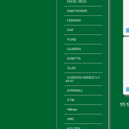
FACEL VEGA
FAIRTHORPE
FERRARI
FIAT
FORD
GILBERN
GINETTA
GLAS
GORDON KEEBLE 5.3
64-67
GRINNALL
GTM
<<
<
Hillman
HMC
HOLDEN