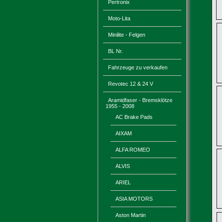
Pertronix
Moto-Lita
Minilite - Felgen
BL Nr.
Fahrzeuge zu verkaufen
Revotec 12 & 24 V
Aramidfaser - Bremsklötze
1955 - 2008
AC Brake Pads
AIXAM
ALFA ROMEO
ALVIS
ARIEL
ASIA MOTORS
Aston Martin