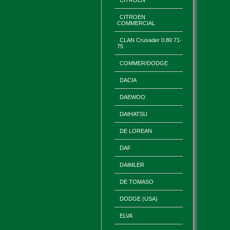
CITROEN
CITROEN
COMMERCIAL
CLAN Crusader 0.80 71-
75
COMMER/DODGE
DACIA
DAEWOO
DAIHATSU
DE LOREAN
DAF
DAIMLER
DE TOMASO
DODGE (USA)
ELVA