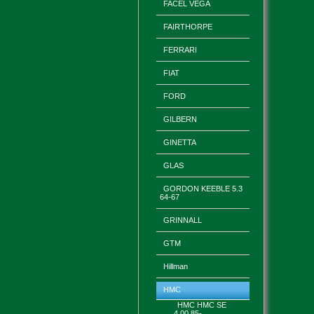
FACEL VEGA
FAIRTHORPE
FERRARI
FIAT
FORD
GILBERN
GINETTA
GLAS
GORDON KEEBLE 5.3
64-67
GRINNALL
GTM
Hillman
HMC
HMC HMC SE
4.00 85-