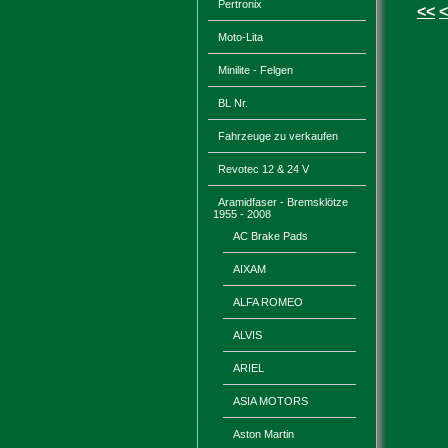
Pertronix
<<
<
Moto-Lita
Minilite - Felgen
BL Nr.
Fahrzeuge zu verkaufen
Revotec 12 & 24 V
Aramidfaser - Bremsklötze
1955 - 2008
AC Brake Pads
AIXAM
ALFA ROMEO
ALVIS
ARIEL
ASIA MOTORS
Aston Martin