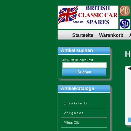
Startseite
Warenkorb
Artikel suchen
H
Art.Num.BL oder Text
H
Artikelkataloge
E r s a t z t e i l e
V e r g a s e r
Millers Oils