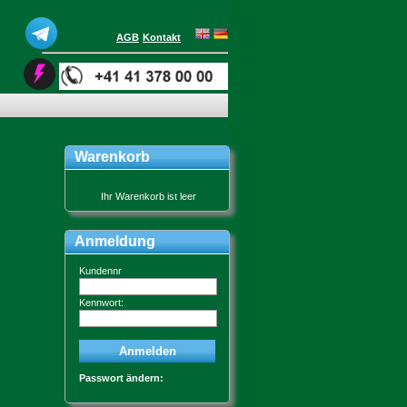
AGB
Kontakt
Warenkorb
Ihr Warenkorb ist leer
Anmeldung
Kundennr
Kennwort:
Passwort ändern: