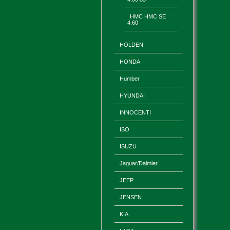
HMC HMC SE
4.60
HOLDEN
HONDA
Humber
HYUNDAI
INNOCENTI
ISO
ISUZU
Jaguar/Daimler
JEEP
JENSEN
KIA