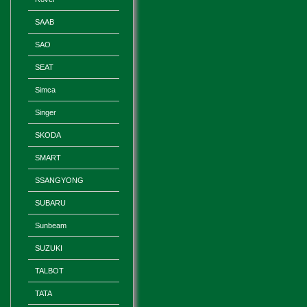
SAAB
SAO
SEAT
Simca
Singer
SKODA
SMART
SSANGYONG
SUBARU
Sunbeam
SUZUKI
TALBOT
TATA