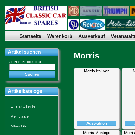
Startseite
Warenkorb
Ausverkauf
Veranstal
Artikel suchen
Morris
Art.Num.BL oder Text
Morris Ital Van
M
Artikelkataloge
E r s a t z t e i l e
V e r g a s e r
Auswählen
Millers Oils
Morris Montego
Morris