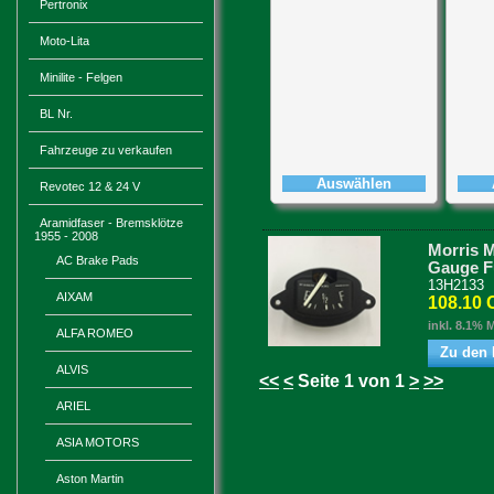
Pertronix
Moto-Lita
Minilite - Felgen
BL Nr.
Fahrzeuge zu verkaufen
Auswählen
Revotec 12 & 24 V
Aramidfaser - Bremsklötze
1955 - 2008
Morris M
AC Brake Pads
Gauge F
13H2133
AIXAM
108.10
inkl. 8.1% 
ALFA ROMEO
Zu den 
ALVIS
<<
<
Seite 1 von 1
>
>>
ARIEL
ASIA MOTORS
Aston Martin