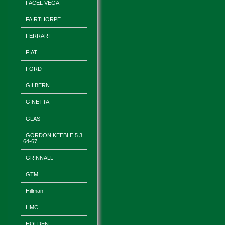
FACEL VEGA
FAIRTHORPE
FERRARI
FIAT
FORD
GILBERN
GINETTA
GLAS
GORDON KEEBLE 5.3
64-67
GRINNALL
GTM
Hillman
HMC
HOLDEN