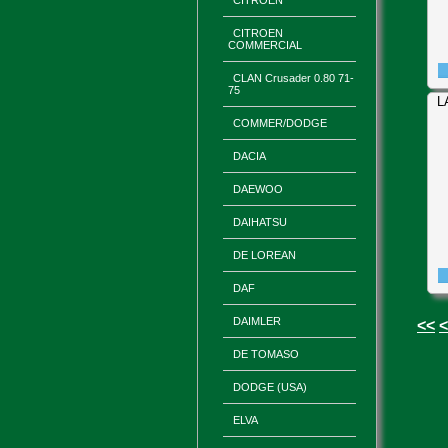
CITROEN
CITROEN
COMMERCIAL
CLAN Crusader 0.80 71-
75
L
COMMER/DODGE
DACIA
DAEWOO
DAIHATSU
DE LOREAN
DAF
DAIMLER
<<
<
DE TOMASO
DODGE (USA)
ELVA