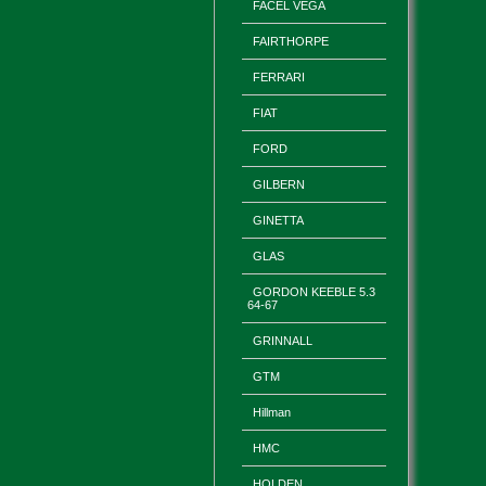
FACEL VEGA
FAIRTHORPE
FERRARI
FIAT
FORD
GILBERN
GINETTA
GLAS
GORDON KEEBLE 5.3
64-67
GRINNALL
GTM
Hillman
HMC
HOLDEN