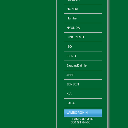
HONDA
Humber
HYUNDAI
INNOCENTI
ISO
ISUZU
Jaguar/Daimler
JEEP
JENSEN
KIA
LADA
LAMBORGHINI
LAMBORGHINI
350 GT 64-66