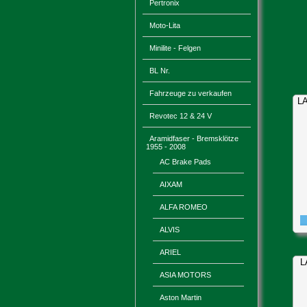
Pertronix
Moto-Lita
Minilite - Felgen
BL Nr.
Fahrzeuge zu verkaufen
L
Revotec 12 & 24 V
Aramidfaser - Bremsklötze
1955 - 2008
AC Brake Pads
AIXAM
ALFA ROMEO
ALVIS
ARIEL
L
ASIA MOTORS
Aston Martin