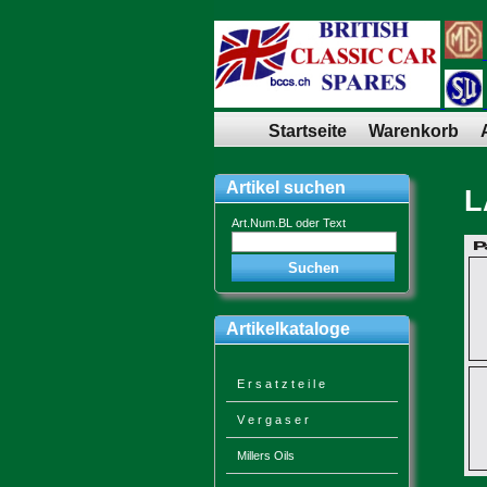
Startseite
Warenkorb
Artikel suchen
L
Art.Num.BL oder Text
Artikelkataloge
E r s a t z t e i l e
V e r g a s e r
Millers Oils